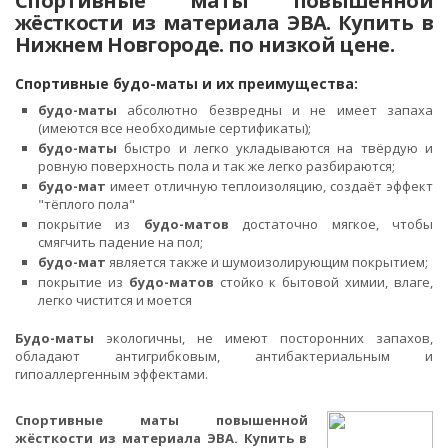
Спортивные маты повышенной
жёсткости из материала ЭВА. Купить в
Нижнем Новгороде. по низкой цене.
Спортивные будо-маты и их преимущества:
будо-маты
абсолютно безвредны и не имеет запаха
(имеются все необходимые сертификаты);
будо-маты
быстро и легко укладываются на твёрдую и
ровную поверхность пола и так же легко разбираются;
будо-мат
имеет отличную теплоизоляцию, создаёт эффект
"тёплого пола"
покрытие из
будо-матов
достаточно мягкое, чтобы
смягчить падение на пол;
будо-мат
является также и шумоизолирующим покрытием;
покрытие из
будо-матов
стойко к бытовой химии, влаге,
легко чистится и моется
Будо-маты
экологичны, не имеют посторонних запахов,
обладают антигрибковым, антибактериальным и
гипоаллергенным эффектами.
Спортивные маты повышенной
жёсткости из материала ЭВА. Купить в